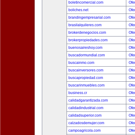
boletincomercial.com
Ofer
boliches.net
Ofer
brandingempresarial.com
Ofer
brasilalquileres.com
Ofer
brokerdenegocios.com
Ofer
brokerpropiedades.com
Ofer
buenosaireshoy.com
Ofer
buscadormundial.com
Ofer
buscainmo.com
Ofer
buscainversores.com
Ofer
buscapropiedad.com
Ofer
buscarinmuebles.com
Ofer
business.cr
Ofer
calidadgarantizada.com
Ofer
calidadindustrial.com
Ofer
calidadsuperior.com
Ofer
calzadosdemujer.com
Ofer
campoagricola.com
Ofer