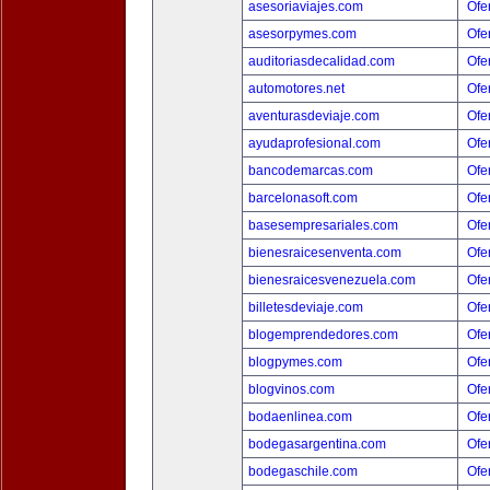
asesoriaviajes.com
Ofer
asesorpymes.com
Ofer
auditoriasdecalidad.com
Ofer
automotores.net
Ofer
aventurasdeviaje.com
Ofer
ayudaprofesional.com
Ofer
bancodemarcas.com
Ofer
barcelonasoft.com
Ofer
basesempresariales.com
Ofer
bienesraicesenventa.com
Ofer
bienesraicesvenezuela.com
Ofer
billetesdeviaje.com
Ofer
blogemprendedores.com
Ofer
blogpymes.com
Ofer
blogvinos.com
Ofer
bodaenlinea.com
Ofer
bodegasargentina.com
Ofer
bodegaschile.com
Ofer