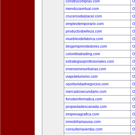
construcompras.com
O
mendozavirtual.com
O
crucerosdeplacer.com
O
empleotemporario.com
O
productosbelleza.com
O
mueblesdefabrica.com
O
blogemprendedores.com
O
colombiatrading.com
O
estrategiasprofesionales.com
O
inversionesurbanas.com
O
viajedeturismo.com
O
oportunidadnegocios.com
O
mercadosecundario.com
O
forodeinformatica.com
O
propiedadescanada.com
O
empresagrafica.com
O
inmobiliariasusa.com
O
consultoriaventas.com
O