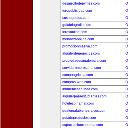
desarrollodepymes.com
O
foropublicidad.com
O
susnegocios.com
O
guiafotografia.com
O
forosonline.com
O
mendozaonline.com
O
promocionmasiva.com
O
alquilerdenegocios.com
O
propiedadesguatemala.com
O
servidorempresarial.com
O
campoagricola.com
O
compras-web.com
O
inmueblesenlinea.com
O
alquilerparaestudiantes.com
O
hotelespinamar.com
O
guatemalabienesraices.com
O
guiadeproductos.com
O
capacitacioncontinua.com
O