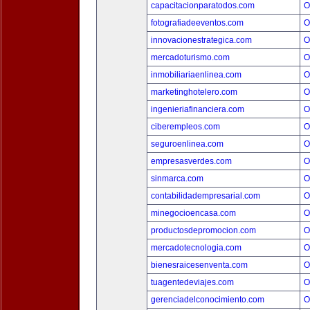
capacitacionparatodos.com
O
fotografiadeeventos.com
O
innovacionestrategica.com
O
mercadoturismo.com
O
inmobiliariaenlinea.com
O
marketinghotelero.com
O
ingenieriafinanciera.com
O
ciberempleos.com
O
seguroenlinea.com
O
empresasverdes.com
O
sinmarca.com
O
contabilidadempresarial.com
O
minegocioencasa.com
O
productosdepromocion.com
O
mercadotecnologia.com
O
bienesraicesenventa.com
O
tuagentedeviajes.com
O
gerenciadelconocimiento.com
O