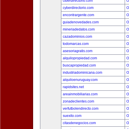
ciberdirectorio.com
O
cyberdirectorio.com
O
encontrargente.com
O
guiadenovedades.com
O
mineriadedatos.com
O
cazadominios.com
O
todomarcas.com
O
asesoriagratis.com
O
alquilopropiedad.com
O
buscapropiedad.com
O
industriadominicana.com
O
alquiloenuruguay.com
O
rapidsites.net
O
areainmobiliarias.com
O
zonadeclientes.com
O
verfutbolendirecto.com
O
suexito.com
O
citasdenegocios.com
O