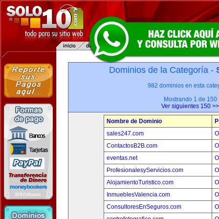
Dominios de la Categoría -
982 dominios en esta categ
Mostrando 1 de 150
Ver siguientes 150 >>
Nombre de Dominio
P
sales247.com
O
ContactosB2B.com
O
eventas.net
O
ProfesionalesyServicios.com
O
AlojamientoTuristico.com
O
InmueblesValencia.com
O
ConsultoresEnSeguros.com
O