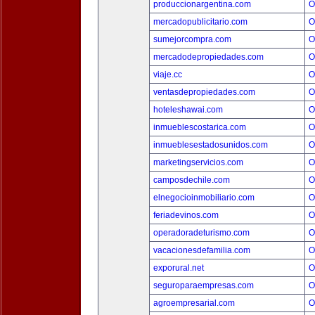
produccionargentina.com
O
mercadopublicitario.com
O
sumejorcompra.com
O
mercadodepropiedades.com
O
viaje.cc
O
ventasdepropiedades.com
O
hoteleshawai.com
O
inmueblescostarica.com
O
inmueblesestadosunidos.com
O
marketingservicios.com
O
camposdechile.com
O
elnegocioinmobiliario.com
O
feriadevinos.com
O
operadoradeturismo.com
O
vacacionesdefamilia.com
O
exporural.net
O
seguroparaempresas.com
O
agroempresarial.com
O