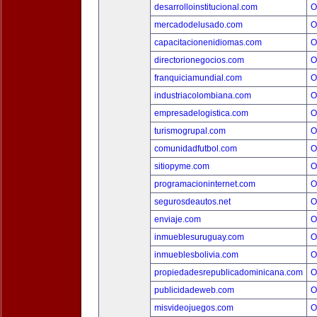
desarrolloinstitucional.com
O
mercadodelusado.com
O
capacitacionenidiomas.com
O
directorionegocios.com
O
franquiciamundial.com
O
industriacolombiana.com
O
empresadelogistica.com
O
turismogrupal.com
O
comunidadfutbol.com
O
sitiopyme.com
O
programacioninternet.com
O
segurosdeautos.net
O
enviaje.com
O
inmueblesuruguay.com
O
inmueblesbolivia.com
O
propiedadesrepublicadominicana.com
O
publicidadeweb.com
O
misvideojuegos.com
O