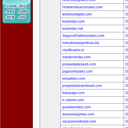
centrofotografico.com
O
HotelesVacacionales.com
O
telefonodigital.com
O
tusventas.com
O
tusventas.net
O
SegurosPatrimoniales.com
O
industriasargentinas.biz
O
clasificados.in
O
masterventas.com
O
propiedadesweb.com
O
pagosvirtuales.com
O
emuebles.com
O
propiedadesenbrasil.com
O
todopago.com
O
e-catcher.com
O
guiautomotriz.com
O
asesorespymes.com
O
vacacionesbrasil.com
O